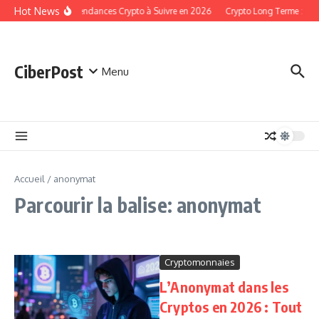
Aller au contenu
Hot News
Les Tendances Crypto à Suivre en 2026
Crypto Long Terme : St
CiberPost
Menu
Accueil
/
anonymat
Parcourir la balise: anonymat
Cryptomonnaies
L’Anonymat dans les
Cryptos en 2026 : Tout