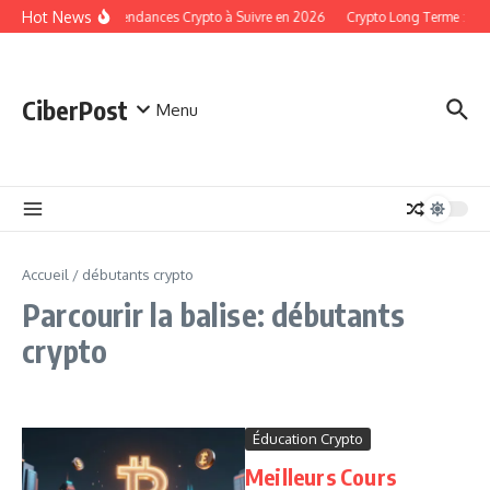
Aller au contenu
Hot News
Les Tendances Crypto à Suivre en 2026
Crypto Long Terme : St
CiberPost
Menu
Accueil
/
débutants crypto
Parcourir la balise: débutants
crypto
Éducation Crypto
Meilleurs Cours