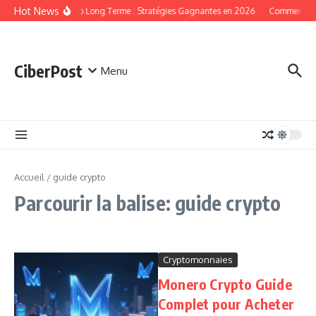
Aller au contenu
Hot News
Crypto Long Terme : Stratégies Gagnantes en 2026
Comment min
CiberPost
Menu
Accueil
/
guide crypto
Parcourir la balise: guide crypto
Cryptomonnaies
Monero Crypto Guide
Complet pour Acheter