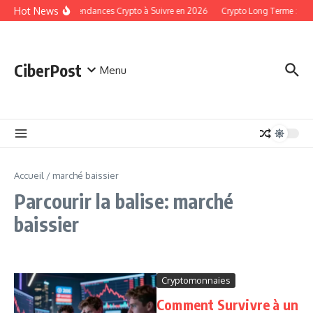
Aller au contenu
Hot News
Les Tendances Crypto à Suivre en 2026
Crypto Long Terme : St
CiberPost
Menu
Accueil
/
marché baissier
Parcourir la balise: marché
baissier
Cryptomonnaies
Comment Survivre à un