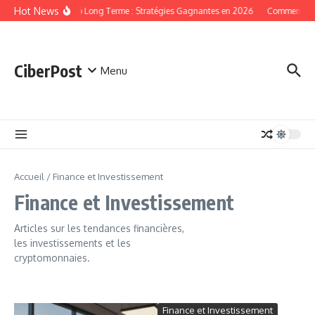
Aller au contenu
Hot News
Crypto Long Terme : Stratégies Gagnantes en 2026
Comment mine
CiberPost
Menu
Accueil
/
Finance et Investissement
Finance et Investissement
Articles sur les tendances financières,
les investissements et les
cryptomonnaies.
Finance et Investissement