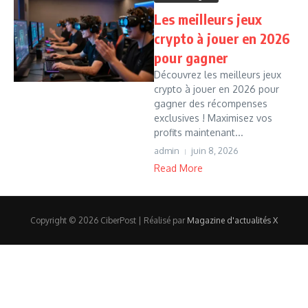
Les meilleurs jeux
crypto à jouer en 2026
pour gagner
Découvrez les meilleurs jeux
crypto à jouer en 2026 pour
gagner des récompenses
exclusives ! Maximisez vos
profits maintenant...
admin
juin 8, 2026
Read More
Copyright © 2026 CiberPost | Réalisé par
Magazine d'actualités X