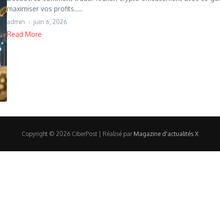
maximiser vos profits....
admin
juin 6, 2026
Read More
Copyright © 2026 CiberPost | Réalisé par
Magazine d'actualités X