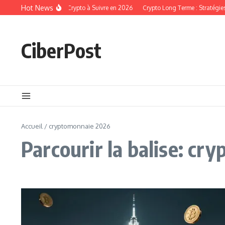
Aller au contenu
Hot News
Les Tendances Crypto à Suivre en 2026
Crypto Long Terme : Stratégie
CiberPost
Accueil
/
cryptomonnaie 2026
Parcourir la balise: c