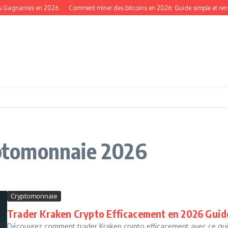
s Gagnantes en 2026
Comment miner des bitcoins en 2026: Guide simple et rent
ryptomonnaie 2026
Cryptomonnaie
Trader Kraken Crypto Efficacement en 2026 Guid
Découvrez comment trader Kraken crypto efficacement avec ce guid