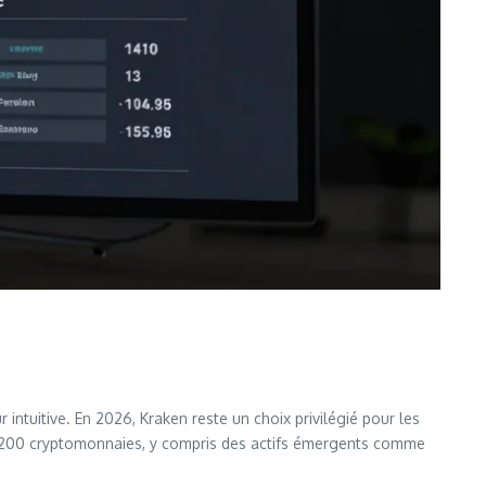
ntuitive. En 2026, Kraken reste un choix privilégié pour les
 de 200 cryptomonnaies, y compris des actifs émergents comme