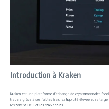
Introduction à Kraken
Kraken est une plateforme d’échange de cryptomonnaies fondée e
traders grâce à ses faibles frais, sa liquidité élevée et sa 
les tokens DeFi et les stablecoins.