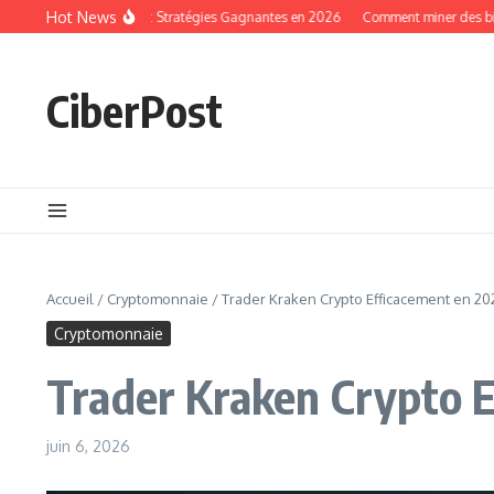
Aller au contenu
Hot News
pto Long Terme : Stratégies Gagnantes en 2026
Comment miner des bitcoins en
CiberPost
Accueil
/
Cryptomonnaie
/
Trader Kraken Crypto Efficacement en 2
Cryptomonnaie
Trader Kraken Crypto 
juin 6, 2026