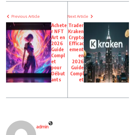
Previous Article
Next Article
Achete
Trader
r NFT
Kraken
Art en
Crypto
2026
Efficac
Guide
ement
Compl
en
et
2026
pour
Guide
Début
Compl
ants
et
admin