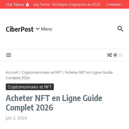
Aller au contenu
Hot News
Crypto Long Terme : Stratégies Gagnantes en 2026
Comment miner d
CiberPost
Menu
Accueil
/
Cryptomonnaies et NFT
/
Acheter NFT en Ligne Guide
Complet 2026
Cryptomonnaies et NFT
Acheter NFT en Ligne Guide
Complet 2026
juin 3, 2026