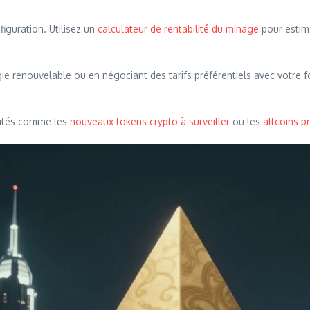
figuration. Utilisez un
calculateur de rentabilité du minage
pour estim
ergie renouvelable ou en négociant des tarifs préférentiels avec votre
unités comme les
nouveaux tokens crypto à surveiller
ou les
altcoins 