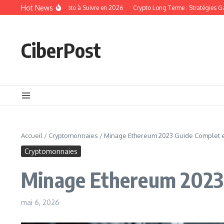
Aller au contenu
Hot News
s Tendances Crypto à Suivre en 2026
Crypto Long Terme : Stratégies Gagnante
CiberPost
Accueil
/
Cryptomonnaies
/
Minage Ethereum 2023 Guide Complet e
Cryptomonnaies
Minage Ethereum 2023 
mai 6, 2026