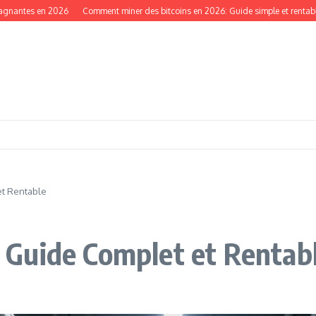
s en 2026
Comment miner des bitcoins en 2026: Guide simple et rentable
Ma
t Rentable
Guide Complet et Rentab