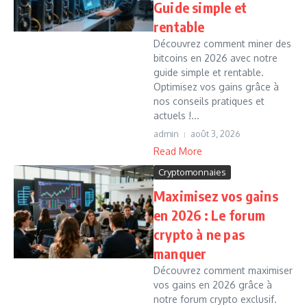
Guide simple et
rentable
Découvrez comment miner des
bitcoins en 2026 avec notre
guide simple et rentable.
Optimisez vos gains grâce à
nos conseils pratiques et
actuels !...
admin
août 3, 2026
Read More
Cryptomonnaies
Maximisez vos gains
en 2026 : Le forum
crypto à ne pas
manquer
Découvrez comment maximiser
vos gains en 2026 grâce à
notre forum crypto exclusif.