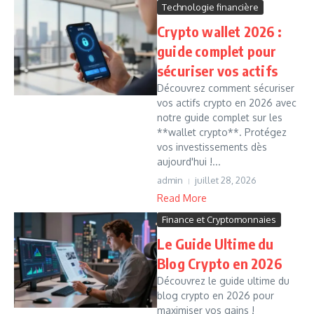
Technologie financière
Crypto wallet 2026 :
guide complet pour
sécuriser vos actifs
Découvrez comment sécuriser
vos actifs crypto en 2026 avec
notre guide complet sur les
**wallet crypto**. Protégez
vos investissements dès
aujourd'hui !...
admin
juillet 28, 2026
Read More
Finance et Cryptomonnaies
Le Guide Ultime du
Blog Crypto en 2026
Découvrez le guide ultime du
blog crypto en 2026 pour
maximiser vos gains !